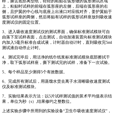
样，撕去底部离型纸，轻轻的粘贴在弧形做的弧形测试区域
上，粘贴时试样的前端在弧形座的左侧，后端在弧形座的右
侧，且护翼的中心线与底座上出液口对应线对齐，姜护翼贴于
弧形试样座的两侧，然后将贴有试样的弧形试样座放到吸收速
度测试仪的固定位置。
3、进入吸收速度测试仪的测试界面，确保标准测试模块可自
由落下至试样表面，点击测试，自动加液装置向标准测试模块
内加入5毫升标准合成试液，计时器自动计时，直到吸收完5ml
测试液自动停止计时。
4、测试完毕后，用洁净的纸巾纸浆标准测试模块底部擦拭干
净，取下弧形试样座，撕下测试完的试样，准备下一次试验。
5、每个样品至少测得5个有效数据。
6、完成所有测试后，用蒸馏水货去离子水清晰吸收速度测试
仪及标准测试模块。
7、实验结果表示方法：以5片试样测试值的算术平均值表示结
果，单位为秒（s）,结果修约之整数位。
上述实验步骤中所用到的实验设备“卫生巾吸收速度测试仪”，