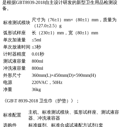
是根据GBT8939-2018自主设计研发的新型卫生用品检测设
备。
尺寸为（76±1）mm×（80±1）mm，质量为
标准测试模块
（127.0±2.5）g
弧形试样座
长（230±1）mm，宽（80±1）mm
单次加液量
≤5ml
单次放液时间
≤3秒
计时器精度
0.01秒
测试液容量
800ml
冲洗液容量
800ml
外形尺寸
360mm(L)×450mm(D)×590mm(H)
电源
220VAC，50Hz
净重
36kg
《GB\T 8939-2018 卫生巾（护垫）》；
主机、标准测试模块、弧形试样座、测试液容
标准配置
器、冲洗液容器
选购件
标准媒剂、标准合成试液配方试剂1套