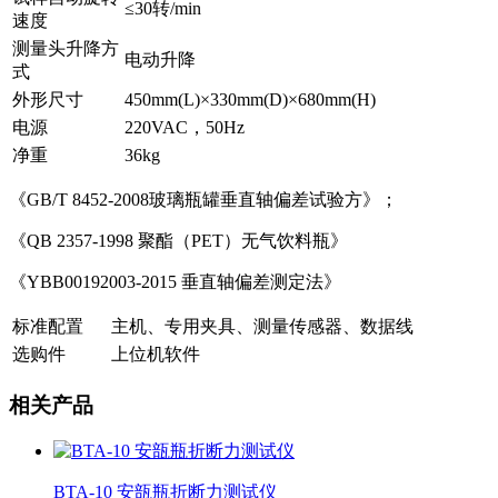
≤30转/min
速度
测量头升降方
电动升降
式
外形尺寸
450mm(L)×330mm(D)×680mm(H)
电源
220VAC，50Hz
净重
36kg
《GB/T 8452-2008玻璃瓶罐垂直轴偏差试验方》；
《QB 2357-1998 聚酯（PET）无气饮料瓶》
《YBB00192003-2015 垂直轴偏差测定法》
标准配置
主机、专用夹具、测量传感器、数据线
选购件
上位机软件
相关产品
BTA-10 安瓿瓶折断力测试仪